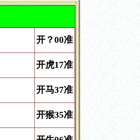
】
开？00准
开虎17准
开马37准
开猴35准
开牛06准