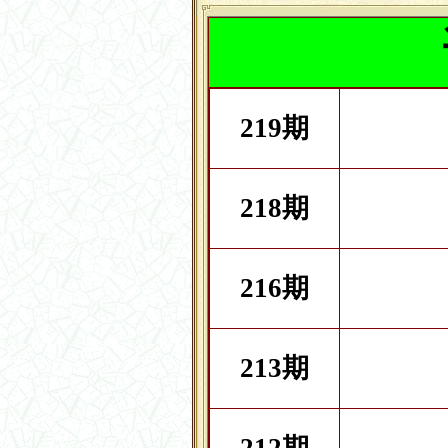
219期
218期
216期
213期