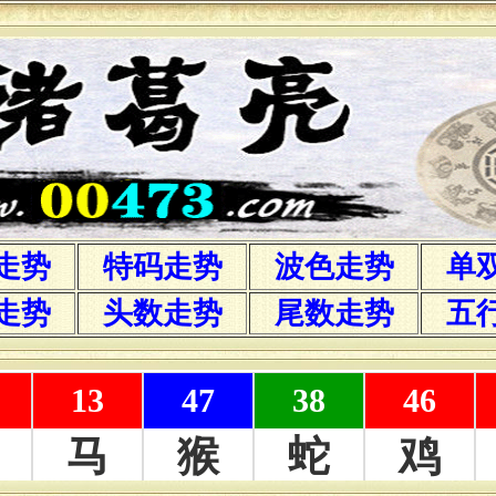
走势
特码走势
波色走势
单
走势
头数走势
尾数走势
五