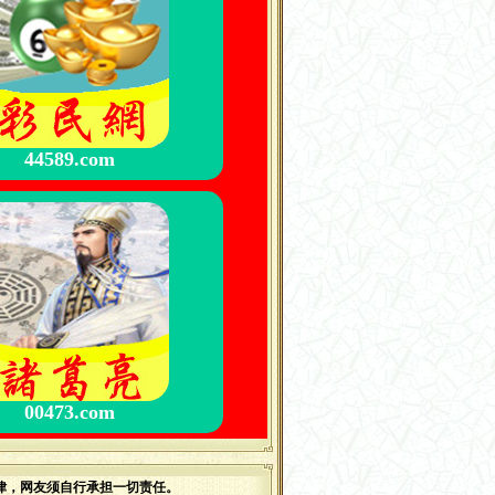
44589.com
00473.com
律，网友须自行承担一切责任。