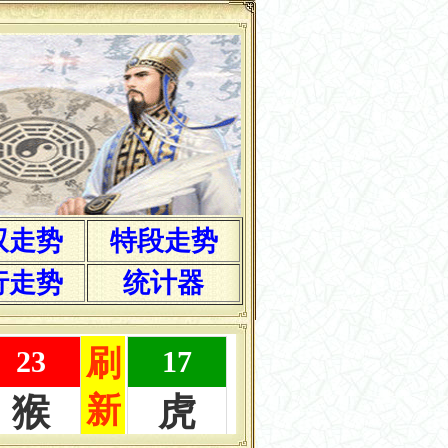
双走势
特段走势
行走势
统计器