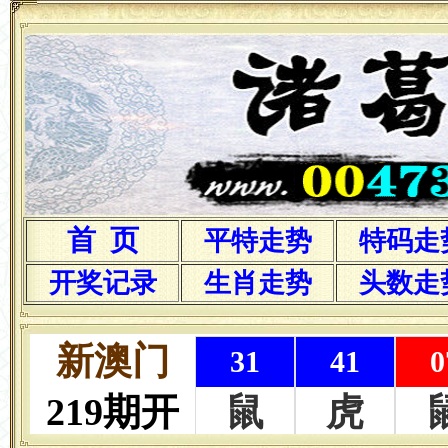
首 页
平特走势
特码走
开奖记录
生肖走势
头数走