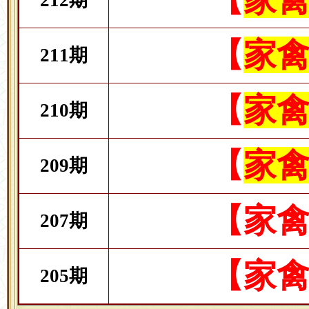
212期
【
家
211期
【
家
210期
【
家
209期
【家禽
207期
【家禽
205期