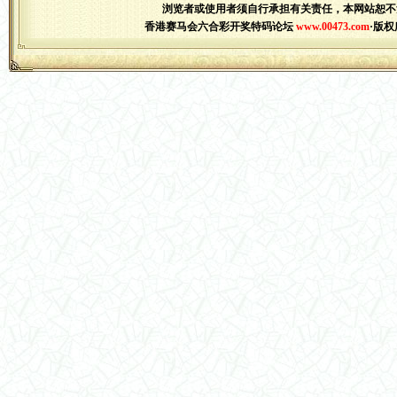
浏览者或使用者须自行承担有关责任，本网站恕不
香港赛马会六合彩开奖特码论坛
www.00473.com
·版权