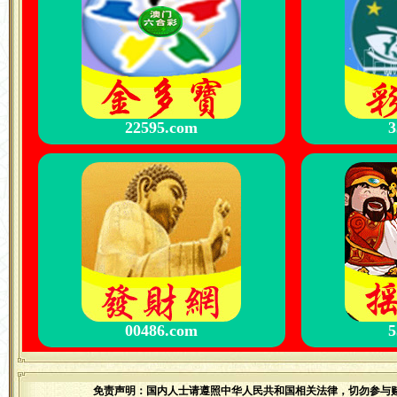
22595.com
3
00486.com
5
免责声明：国内人士请遵照中华人民共和国相关法律，切勿参与