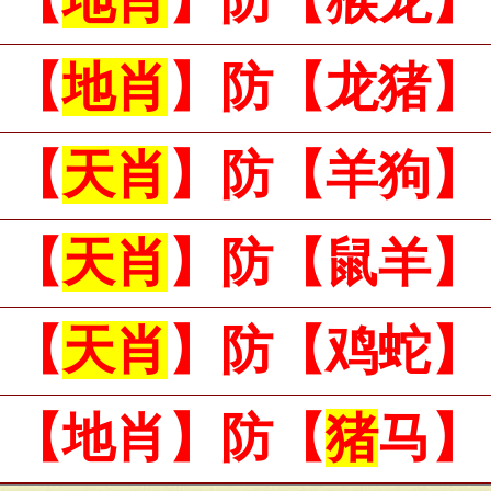
【
地肖
】防【龙猪】
【
天肖
】防【羊狗】
【
天肖
】防【鼠羊】
【
天肖
】防【鸡蛇】
【地肖】防【
猪
马】