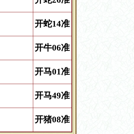
开蛇14准
开牛06准
开马01准
开马49准
开猪08准