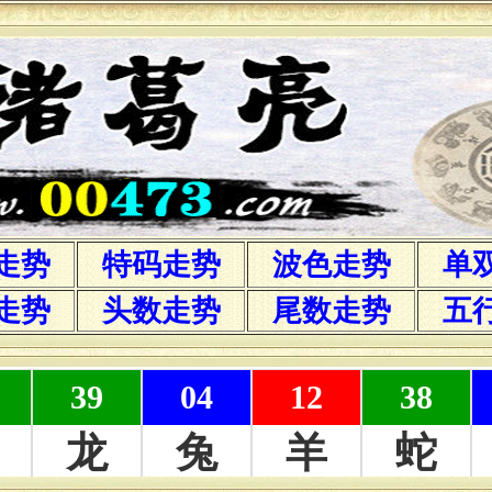
走势
特码走势
波色走势
单
走势
头数走势
尾数走势
五