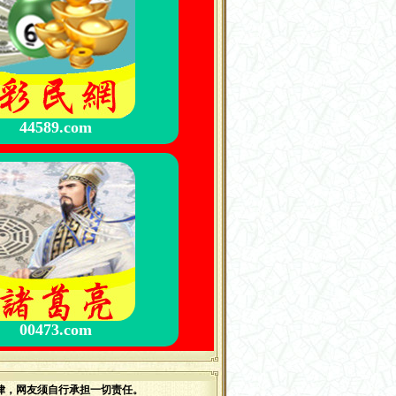
44589.com
00473.com
律，网友须自行承担一切责任。