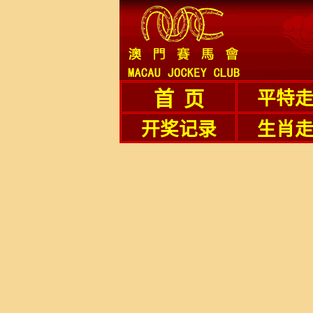
首 页
平特
开奖记录
生肖